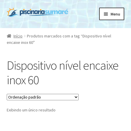
Pular
Pular
Menu
para
para
navegação
o
HOME
conteúdo
Início
Produtos marcados com a tag “Dispositivo nível
encaixe inox 60”
EMPRESA
Expandi
PRODUTOS
Dispositivo nível encaixe
menu
descen
CONTATO
inox 60
Exibindo um único resultado