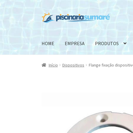
Pular
Pular
para
para
navegação
o
conteúdo
HOME
EMPRESA
PRODUTOS
Início
Dispositivos
Flange fixação dispositi