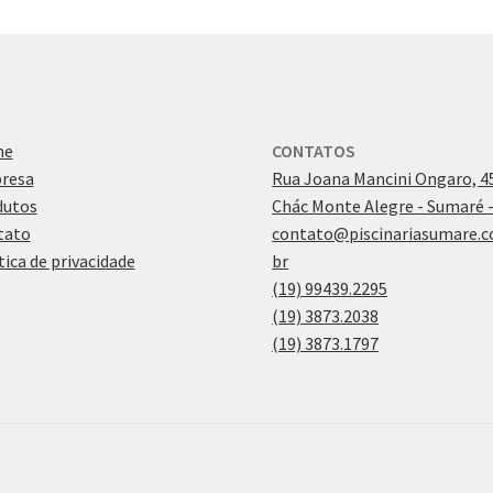
me
CONTATOS
resa
Rua Joana Mancini Ongaro, 45
dutos
Chác Monte Alegre - Sumaré 
tato
contato@piscinariasumare.c
tica de privacidade
br
(19) 99439.2295
(19) 3873.2038
(19) 3873.1797