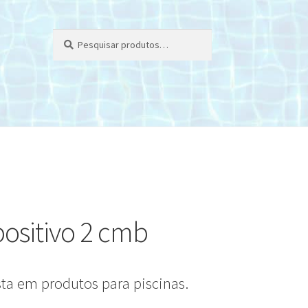
Pesquisar
Pesquisar
por:
positivo 2 cmb
sta em produtos para piscinas.