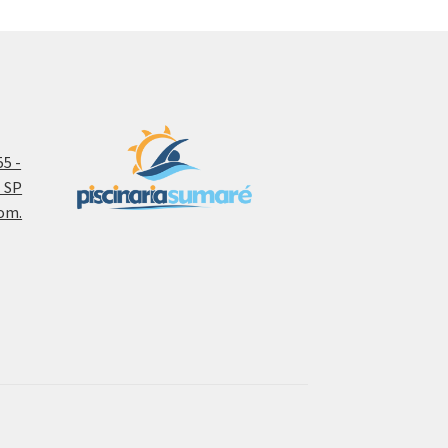
5 -
- SP
om.